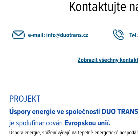
Kontaktujte n
e-mail: info@duotrans.cz
Tel
Zobrazit všechny kontak
PROJEKT
Úspory energie ve společnosti DUO TRANS CZ
je spolufinancován
Evropskou unií.
Úspora energie, snížení výdajů na tepelně-energetické hospodář