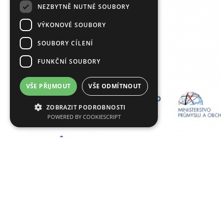
NEZBYTNĚ NUTNÉ SOUBORY
VÝKONOVÉ SOUBORY
SOUBORY CÍLENÍ
FUNKČNÍ SOUBORY
VŠE PŘIJMOUT
VŠE ODMÍTNOUT
ZOBRAZIT PODROBNOSTI
POWERED BY COOKIESCRIPT
| úspěšné weby a eshopy